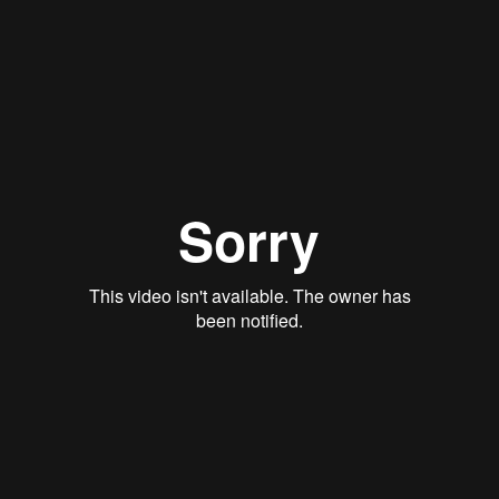
New name. Same expert insight.
We helpen je om de beste kandidaten aan
te nemen.
Met Sterling bouw je aan een veiligere werkomgeving voor je
medewerkers, klanten en partners.
Met ruim 45 jaar ervaring zijn we instaat